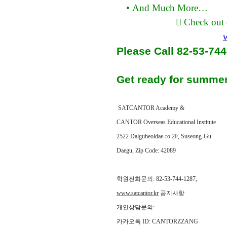
•
And Much More
…
󰂍
Check out 
Please Call 82-53-74
Get ready for summ
SATCANTOR Academy &
CANTOR Overseas Educational Institute
2522 Dalgubeoldae-ro 2F, Suseong-Gu
Daegu, Zip Code: 42089
학원전화문의
: 82-53-744-1287,
www.satcantor.kr
공지사항
개인상담문의
:
카카오톡
ID: CANTORZZANG