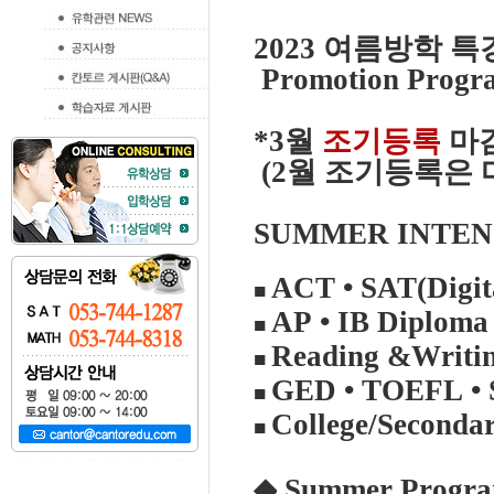
2023
여름방학 특
Promotion Progr
*3
월
조기등록
마
(2월 조기등록은
SUMMER INTEN
ACT
•
SAT(Digita
■
AP
•
IB Diploma
■
Reading &Writi
■
GED
•
TOEFL
•
■
College/Secondar
■
◆
Summer Progra