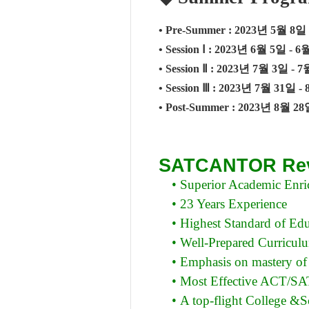
•
Pre-Summer : 2023
년
5
월
8
일
•
Session
Ⅰ
: 2023
년
6
월
5
일
- 6
•
Session
Ⅱ
: 2023
년
7
월
3
일
- 7
•
Session
Ⅲ
: 2023
년
7
월
31
일
- 
•
Post-Summer : 2023
년
8
월
28
SATCANTOR Rev
•
Superior Academic Enr
•
23 Years Experience
•
Highest Standard of Edu
•
Well-Prepared Curricul
•
Emphasis on mastery of 
•
Most Effective ACT/SAT
•
A top-flight College &S